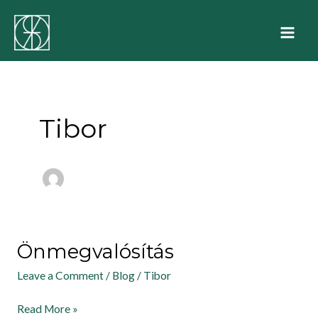
Skip
Main
to
Men
content
Tibor
Önmegvalósítás
Önmegvalósítás
Leave a Comment
/
Blog
/
Tibor
Read More »